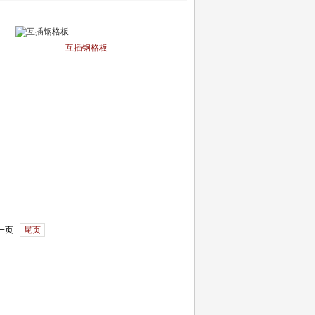
互插钢格板
一页
尾页