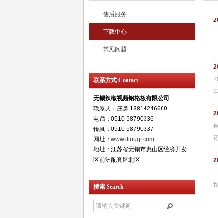
售后服务
2
下载中心
常见问题
2
2
联系方式 Contact
口
无锡辣椒视频钢格板有限公司
联系人：庄勇 13814246669
2
电话：0510-68790336
传真：0510-68790337
还
网址：
www.diouqi.com
地址：江苏省无锡市惠山区经济开发
区前洲配套区北区
2
新
搜索 Search