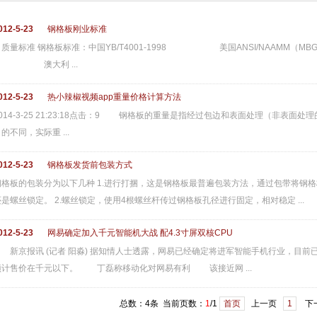
012-5-23
钢格板刚业标准
质量标准 钢格板标准：中国YB/T4001-1998 美国ANSI/NAAMM（MB
澳大利 ...
012-5-23
热小辣椒视频app重量价格计算方法
014-3-25 21:23:18点击：9 钢格板的重量是指经过包边和表面处理（非表面处理的除
的不同，实际重 ...
012-5-23
钢格板发货前包装方式
钢格板的包装分为以下几种 1.进行打捆，这是钢格板最普遍包装方法，通过包带将钢格
是螺丝锁定。 2.螺丝锁定，使用4根螺丝杆传过钢格板孔径进行固定，相对稳定 ...
012-5-23
网易确定加入千元智能机大战 配4.3寸屏双核CPU
京报讯 (记者 阳淼) 据知情人士透露，网易已经确定将进军智能手机行业，目前已经有
预计售价在千元以下。 丁磊称移动化对网易有利 该接近网 ...
总数：4条 当前页数：
1
/1
首页
上一页
1
下